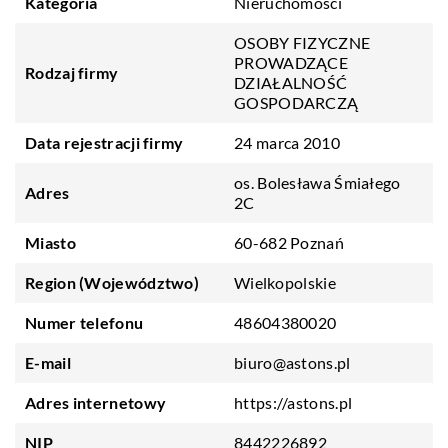
Kategoria
Nieruchomości
OSOBY FIZYCZNE
PROWADZĄCE
Rodzaj firmy
DZIAŁALNOŚĆ
GOSPODARCZĄ
Data rejestracji firmy
24 marca 2010
os. Bolesława Śmiałego
Adres
2C
Miasto
60-682 Poznań
Region (Województwo)
Wielkopolskie
Numer telefonu
48604380020
E-mail
biuro@astons.pl
Adres internetowy
https://astons.pl
NIP
8442226892