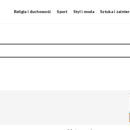
Religia i duchowość
Sport
Styl i moda
Sztuka i zainte