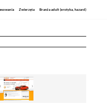
resowania
Zwierzęta
Branża adult (erotyka, hazard)