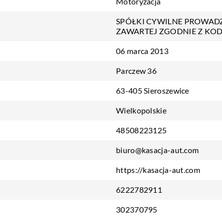
Motoryzacja
SPÓŁKI CYWILNE PROWAD
ZAWARTEJ ZGODNIE Z KO
06 marca 2013
Parczew 36
63-405 Sieroszewice
Wielkopolskie
48508223125
biuro@kasacja-aut.com
https://kasacja-aut.com
6222782911
302370795