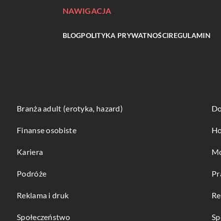
NAWIGACJA
BLOG
POLITYKA PRYWATNOŚCI
REGULAMIN
Branża adult (erotyka, hazard)
Do
Finanse osobiste
Ho
Kariera
Mo
Podróże
Pr
Reklama i druk
Re
Społeczeństwo
Sp