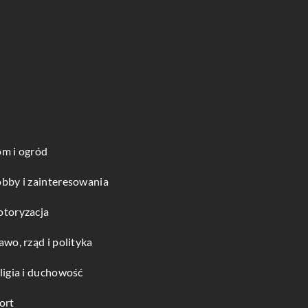
m i ogród
bby i zainteresowania
toryzacja
awo, rząd i polityka
ligia i duchowość
ort