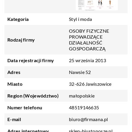
Kategoria
Styl i moda
OSOBY FIZYCZNE
PROWADZĄCE
Rodzaj firmy
DZIAŁALNOŚĆ
GOSPODARCZĄ
Data rejestracji firmy
25 września 2013
Adres
Nawsie 52
Miasto
32-626 Jawiszowice
Region (Województwo)
małopolskie
Numer telefonu
48519146635
E-mail
biuro@firmaana.pl
Adres internetowy
sklep-biustonosze.pl