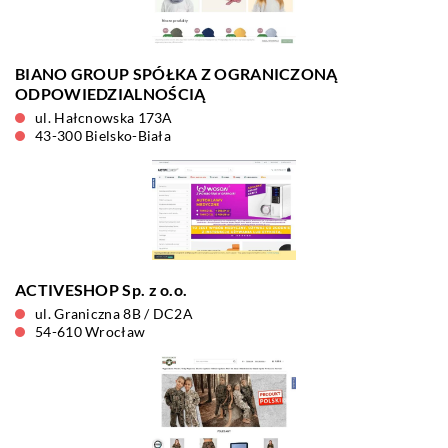
BIANO GROUP SPÓŁKA Z OGRANICZONĄ
ODPOWIEDZIALNOŚCIĄ
ul. Hałcnowska 173A
43-300 Bielsko-Biała
ACTIVESHOP Sp. z o.o.
ul. Graniczna 8B / DC2A
54-610 Wrocław